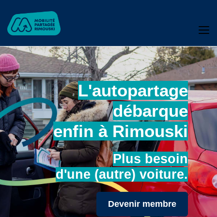
L'autopartage
débarque
enfin à Rimouski
Plus besoin
d'une (autre) voiture.
Devenir membre